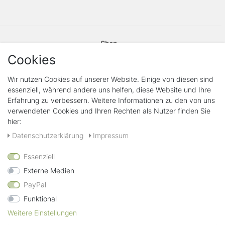
Shop
Kontakt
Cookies
Vertrag widerrufen
Wir nutzen Cookies auf unserer Website. Einige von diesen sind
essenziell, während andere uns helfen, diese Website und Ihre
Rechtliches
Erfahrung zu verbessern. Weitere Informationen zu den von uns
Widerrufs­recht
verwendeten Cookies und Ihren Rechten als Nutzer finden Sie
Widerrufs­formular
hier:
Impressum
Daten­schutz­erklärung
Daten­schutz­erklärung
Impressum
AGB
Essenziell
Zahlungsarten
Externe Medien
PayPal
Funktional
Wir verschicken mit
Weitere Einstellungen