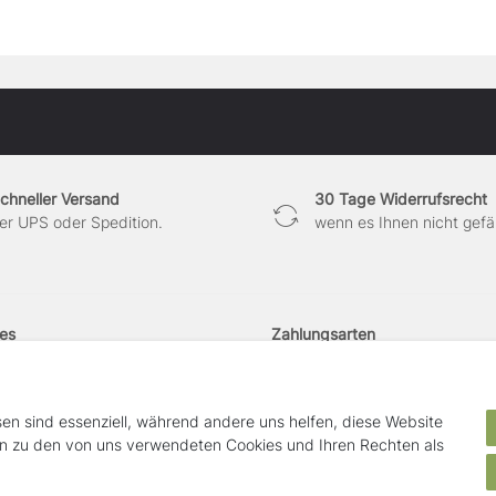
chneller Versand
30 Tage Widerrufsrecht
er UPS oder Spedition.
wenn es Ihnen nicht gefäl
hes
Zahlungsarten
­recht
­formular
um
sen sind essenziell, während andere uns helfen, diese Website
utz­erklärung
en zu den von uns verwendeten Cookies und Ihren Rechten als