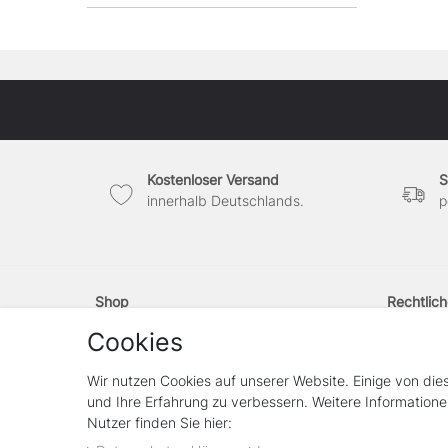
Kostenloser Versand
S
innerhalb Deutschlands.
p
Shop
Rechtlic
Kontakt
Widerrufs
Cookies
Vertrag widerrufen
Widerrufs
Impress
Wir nutzen Cookies auf unserer Website. Einige von die
Daten­sch
und Ihre Erfahrung zu verbessern. Weitere Information
AGB
Nutzer finden Sie hier: