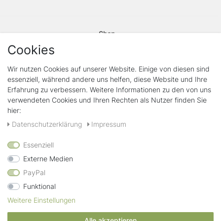
Shop
Kontakt
Cookies
Vertrag widerrufen
Wir nutzen Cookies auf unserer Website. Einige von diesen sind
essenziell, während andere uns helfen, diese Website und Ihre
Rechtliches
Erfahrung zu verbessern. Weitere Informationen zu den von uns
Widerrufs­recht
verwendeten Cookies und Ihren Rechten als Nutzer finden Sie
Widerrufs­formular
hier:
Impressum
Daten­schutz­erklärung
Daten­schutz­erklärung
Impressum
AGB
Essenziell
Zahlungsarten
Externe Medien
PayPal
Funktional
Wir verschicken mit
Weitere Einstellungen
Alle akzeptieren